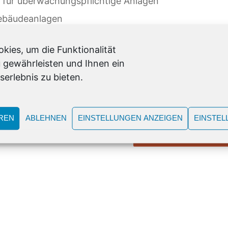
 für überwachungspflichtige Anlagen
Gebäudeanlagen
trofachkraft VEFK
ies, um die Funktionalität
men
 gewährleisten und Ihnen ein
erlebnis zu bieten.
REN
ABLEHNEN
EINSTELLUNGEN ANZEIGEN
EINSTEL
ZURÜCK ZUR ÜBERSI